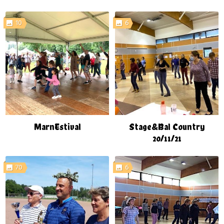
10
6
MarnEstival
Stage&Bal Country
20/11/21
70
6