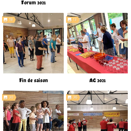
Forum 2021
18
13
Fin de saison
AG 2021
30
36