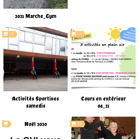
2021 Marche_Gym
30
24
Activités Sportives
Cours en extérieur
samedis
04_21
29
Noël 2020