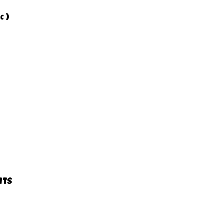
c )
NTS